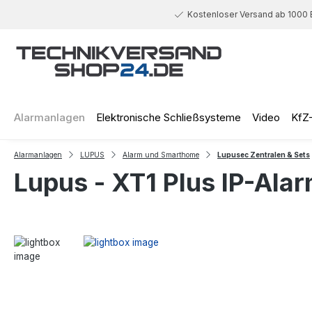
 Hauptinhalt springen
Zur Suche springen
Zur Hauptnavigation springen
Kostenloser Versand ab 1000 
Alarmanlagen
Elektronische Schließsysteme
Video
KfZ
Alarmanlagen
LUPUS
Alarm und Smarthome
Lupusec Zentralen & Sets
Lupus - XT1 Plus IP-Al