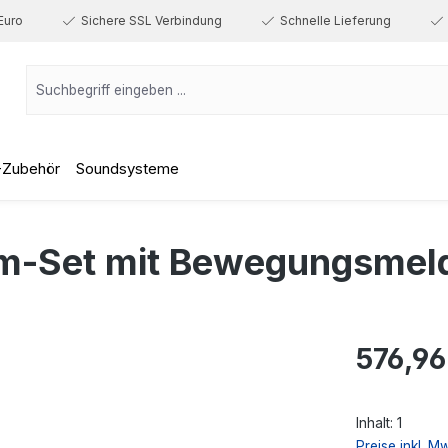
Euro
Sichere SSL Verbindung
Schnelle Lieferung
-Zubehör
Soundsysteme
arm-Set mit Bewegungsmel
Regulärer Prei
576,96
Inhalt:
1
Preise inkl. M