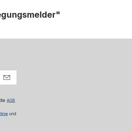
wegungsmelder"
die
AGB
linie
und