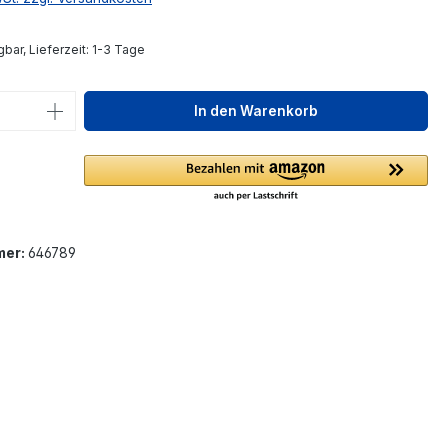
bar, Lieferzeit: 1-3 Tage
 Anzahl: Gib den gewünschten Wert ein 
In den Warenkorb
mer:
646789