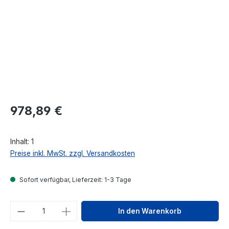
Regulärer Preis:
978,89 €
Inhalt:
1
Preise inkl. MwSt. zzgl. Versandkosten
Sofort verfügbar, Lieferzeit: 1-3 Tage
Produkt Anzahl: Gib den gewünschten We
In den Warenkorb