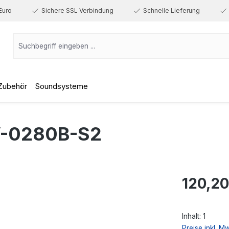
Euro
Sichere SSL Verbindung
Schnelle Lieferung
Zubehör
Soundsysteme
-0280B-S2
Regulärer Prei
120,20
Inhalt:
1
Preise inkl. M