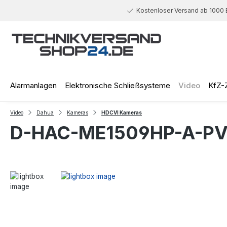
 Hauptinhalt springen
Zur Suche springen
Zur Hauptnavigation springen
Kostenloser Versand ab 1000 
Alarmanlagen
Elektronische Schließsysteme
Video
KfZ-
Video
Dahua
Kameras
HDCVI Kameras
D-HAC-ME1509HP-A-PV