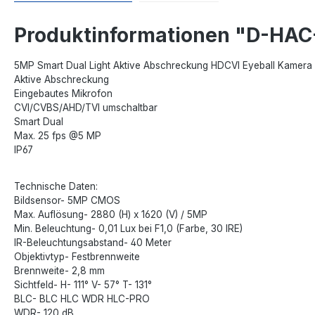
Produktinformationen "D-HA
5MP Smart Dual Light Aktive Abschreckung HDCVI Eyeball Kamera
Aktive Abschreckung
Eingebautes Mikrofon
CVI/CVBS/AHD/TVI umschaltbar
Smart Dual
Max. 25 fps @5 MP
IP67
Technische Daten:
Bildsensor- 5MP CMOS
Max. Auflösung- 2880 (H) x 1620 (V) / 5MP
Min. Beleuchtung- 0,01 Lux bei F1,0 (Farbe, 30 IRE)
IR-Beleuchtungsabstand- 40 Meter
Objektivtyp- Festbrennweite
Brennweite- 2,8 mm
Sichtfeld- H- 111° V- 57° T- 131°
BLC- BLC HLC WDR HLC-PRO
WDR- 120 dB