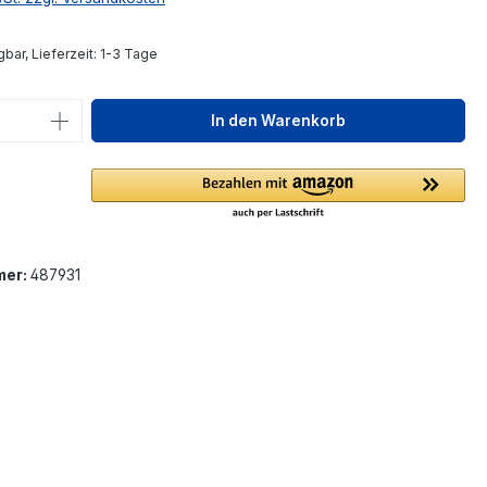
bar, Lieferzeit: 1-3 Tage
 Anzahl: Gib den gewünschten Wert ein 
In den Warenkorb
mer:
487931