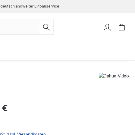
deutschlandweiter Einbauservice
s:
 €
wSt. zzgl. Versandkosten