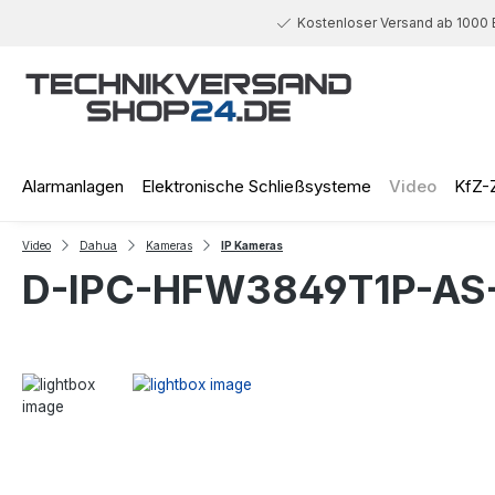
 Hauptinhalt springen
Zur Suche springen
Zur Hauptnavigation springen
Kostenloser Versand ab 1000 
Alarmanlagen
Elektronische Schließsysteme
Video
KfZ-
Video
Dahua
Kameras
IP Kameras
D-IPC-HFW3849T1P-AS