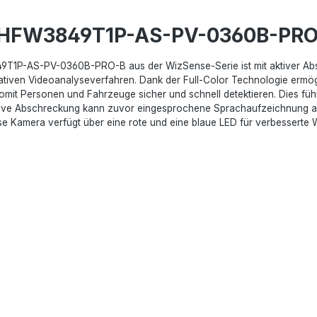
C-HFW3849T1P-AS-PV-0360B-PR
P-AS-PV-0360B-PRO-B aus der WizSense-Serie ist mit aktiver Abschr
ovativen Videoanalyseverfahren. Dank der Full-Color Technologie ermög
 somit Personen und Fahrzeuge sicher und schnell detektieren. Dies fü
ktive Abschreckung kann zuvor eingesprochene Sprachaufzeichnung ak
Diese Kamera verfügt über eine rote und eine blaue LED für verbesser