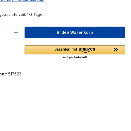
bar, Lieferzeit: 1-3 Tage
 Anzahl: Gib den gewünschten Wert ein 
In den Warenkorb
mer:
517523