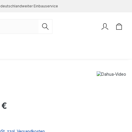
deutschlandweiter Einbauservice
s:
 €
wSt. zzgl. Versandkosten