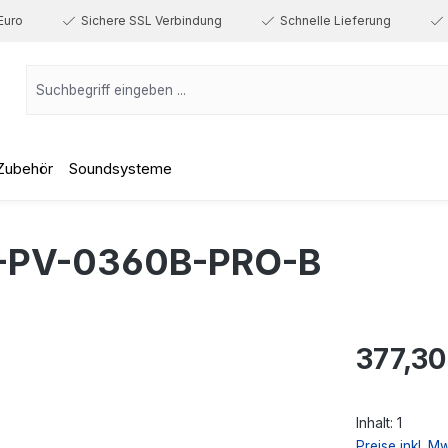
Euro
Sichere SSL Verbindung
Schnelle Lieferung
Zubehör
Soundsysteme
-PV-0360B-PRO-B
Regulärer Prei
377,30
Inhalt:
1
Preise inkl. M