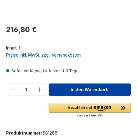
Regulärer Preis:
216,80 €
Inhalt:
1
Preise inkl. MwSt. zzgl. Versandkosten
Sofort verfügbar, Lieferzeit: 1-3 Tage
Produkt Anzahl: Gib den gewünschten We
In den Warenkorb
Produktnummer:
581288