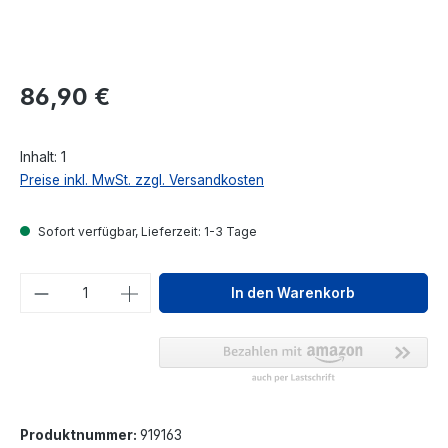
Regulärer Preis:
86,90 €
Inhalt:
1
Preise inkl. MwSt. zzgl. Versandkosten
Sofort verfügbar, Lieferzeit: 1-3 Tage
Produkt Anzahl: Gib den gewünschten We
In den Warenkorb
Produktnummer:
919163