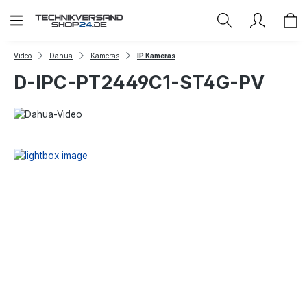
Zum Hauptinhalt springen
Video
Dahua
Kameras
IP Kameras
D-IPC-PT2449C1-ST4G-PV