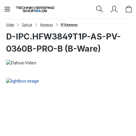
Zum Hauptinhalt springen
Video
Dahua
Kameras
IP Kameras
D-IPC.HFW3849T1P-AS-PV-
0360B-PRO-B (B-Ware)