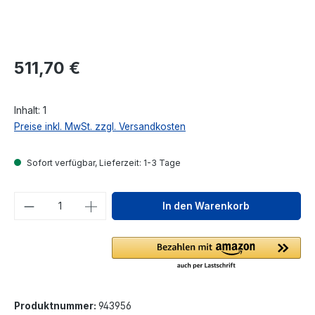
Regulärer Preis:
511,70 €
Inhalt:
1
Preise inkl. MwSt. zzgl. Versandkosten
Sofort verfügbar, Lieferzeit: 1-3 Tage
Produkt Anzahl: Gib den gewünschten We
In den Warenkorb
Produktnummer:
943956