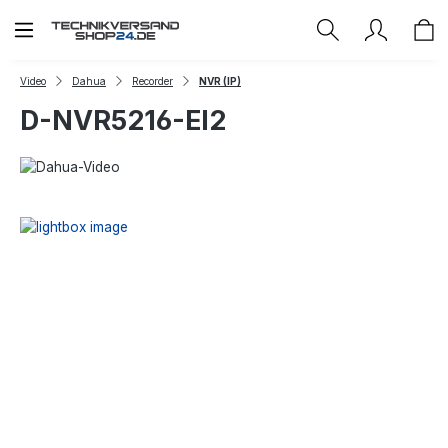
Zum Hauptinhalt springen
Video
Dahua
Recorder
NVR (IP)
D-NVR5216-EI2