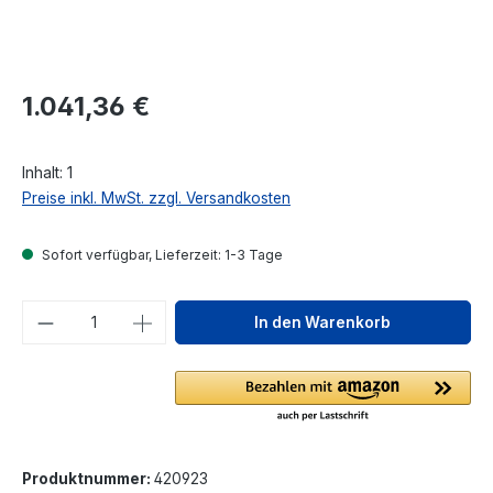
Regulärer Preis:
1.041,36 €
Inhalt:
1
Preise inkl. MwSt. zzgl. Versandkosten
Sofort verfügbar, Lieferzeit: 1-3 Tage
Produkt Anzahl: Gib den gewünschten We
In den Warenkorb
Produktnummer:
420923