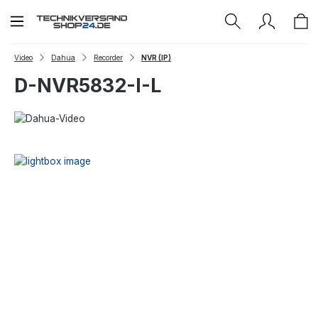
Zum Hauptinhalt springen
Video
Dahua
Recorder
NVR (IP)
D-NVR5832-I-L