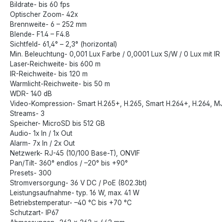
Bildrate- bis 60 fps
Optischer Zoom- 42x
Brennweite- 6 – 252 mm
Blende- F1.4 – F4.8
Sichtfeld- 61,4° – 2,3° (horizontal)
Min. Beleuchtung- 0,001 Lux Farbe / 0,0001 Lux S/W / 0 Lux mit IR
Laser-Reichweite- bis 600 m
IR-Reichweite- bis 120 m
Warmlicht-Reichweite- bis 50 m
WDR- 140 dB
Video-Kompression- Smart H.265+, H.265, Smart H.264+, H.264, 
Streams- 3
Speicher- MicroSD bis 512 GB
Audio- 1x In / 1x Out
Alarm- 7x In / 2x Out
Netzwerk- RJ-45 (10/100 Base-T), ONVIF
Pan/Tilt- 360° endlos / –20° bis +90°
Presets- 300
Stromversorgung- 36 V DC / PoE (802.3bt)
Leistungsaufnahme- typ. 16 W, max. 41 W
Betriebstemperatur- –40 °C bis +70 °C
Schutzart- IP67