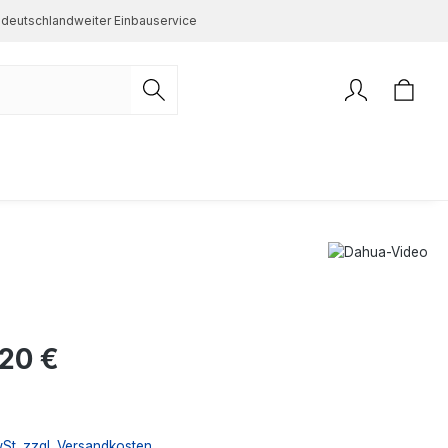
deutschlandweiter Einbauservice
s:
20 €
wSt. zzgl. Versandkosten