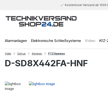
 Hauptinhalt springen
Zur Suche springen
Zur Hauptnavigation springen
Kostenloser Versand ab 1000 
Alarmanlagen
Elektronische Schließsysteme
Video
KfZ-
Video
Dahua
Kameras
PTZ Kameras
D-SD8X442FA-HNF