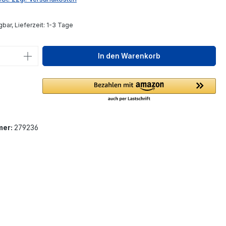
bar, Lieferzeit: 1-3 Tage
 Anzahl: Gib den gewünschten Wert ein 
In den Warenkorb
mer:
279236