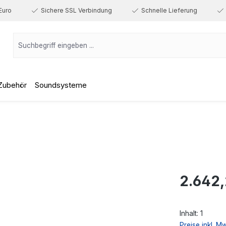
Euro
Sichere SSL Verbindung
Schnelle Lieferung
Zubehör
Soundsysteme
Regulärer Prei
2.642,
Inhalt:
1
Preise inkl. M