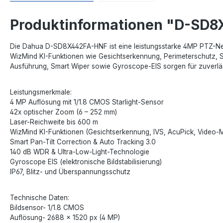
Produktinformationen "D-SD
Die Dahua D-SD8X442FA-HNF ist eine leistungsstarke 4MP PTZ-Ne
WizMind KI-Funktionen wie Gesichtserkennung, Perimeterschutz, Sm
Ausführung, Smart Wiper sowie Gyroscope-EIS sorgen für zuverläss
Leistungsmerkmale:
4 MP Auflösung mit 1/1.8 CMOS Starlight-Sensor
42x optischer Zoom (6 – 252 mm)
Laser-Reichweite bis 600 m
WizMind KI-Funktionen (Gesichtserkennung, IVS, AcuPick, Video-
Smart Pan-Tilt Correction & Auto Tracking 3.0
140 dB WDR & Ultra-Low-Light-Technologie
Gyroscope EIS (elektronische Bildstabilisierung)
IP67, Blitz- und Überspannungsschutz
Technische Daten:
Bildsensor- 1/1.8 CMOS
Auflösung- 2688 × 1520 px (4 MP)