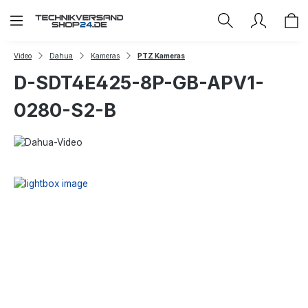
Zum Hauptinhalt springen
Video
Dahua
Kameras
PTZ Kameras
D-SDT4E425-8P-GB-APV1-
0280-S2-B