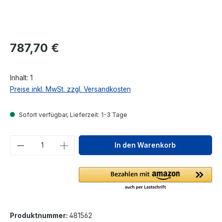
Regulärer Preis:
787,70 €
Inhalt:
1
Preise inkl. MwSt. zzgl. Versandkosten
Sofort verfügbar, Lieferzeit: 1-3 Tage
Produkt Anzahl: Gib den gewünschten We
In den Warenkorb
Produktnummer:
481562