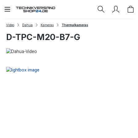
Zum Hauptinhalt springen
Video
Dahua
Kameras
Thermalkameras
D-TPC-M20-B7-G