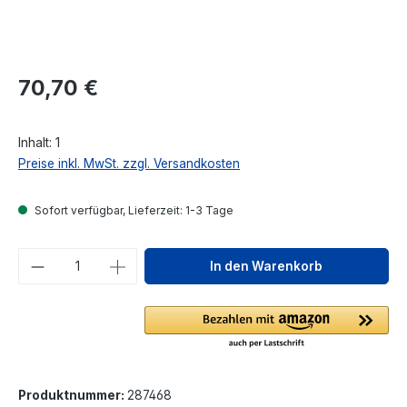
Regulärer Preis:
70,70 €
Inhalt:
1
Preise inkl. MwSt. zzgl. Versandkosten
Sofort verfügbar, Lieferzeit: 1-3 Tage
Produkt Anzahl: Gib den gewünschten We
In den Warenkorb
Produktnummer:
287468