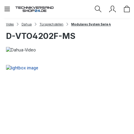
Zum Hauptinhalt springen
Video
Dahua
Türsprechstellen
Modulares System Serie 4
D-VTO4202F-MS