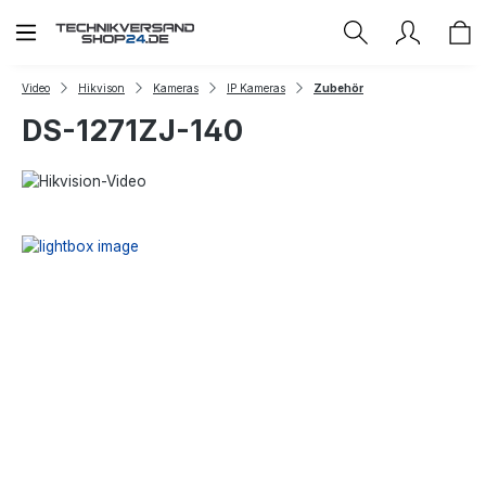
Zum Hauptinhalt springen
Video
Hikvison
Kameras
IP Kameras
Zubehör
DS-1271ZJ-140