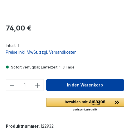
Regulärer Preis:
74,00 €
Inhalt:
1
Preise inkl. MwSt. zzgl. Versandkosten
Sofort verfügbar, Lieferzeit: 1-3 Tage
Produkt Anzahl: Gib den gewünschten We
In den Warenkorb
Produktnummer:
122932