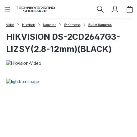
Zum Hauptinhalt springen
Video
Hikvison
Kameras
IP Kameras
Bullet Kameras
HIKVISION DS-2CD2647G3-
LIZSY(2.8-12mm)(BLACK)