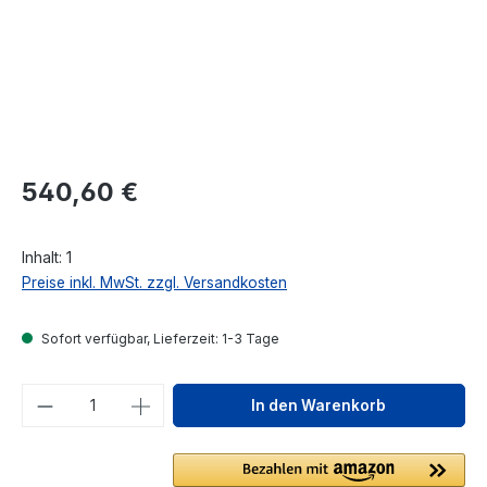
Regulärer Preis:
540,60 €
Inhalt:
1
Preise inkl. MwSt. zzgl. Versandkosten
Sofort verfügbar, Lieferzeit: 1-3 Tage
Produkt Anzahl: Gib den gewünschten We
In den Warenkorb