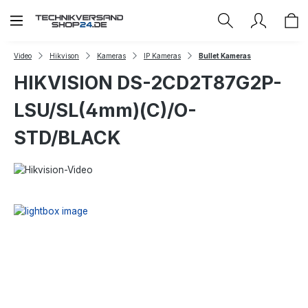
Zum Hauptinhalt springen
Video
Hikvison
Kameras
IP Kameras
Bullet Kameras
HIKVISION DS-2CD2T87G2P-
LSU/SL(4mm)(C)/O-
STD/BLACK