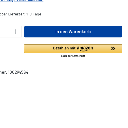
bar, Lieferzeit: 1-3 Tage
 Anzahl: Gib den gewünschten Wert ein 
In den Warenkorb
mer:
100294584