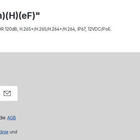
)(H)(eF)"
 WDR 120dB, H.265+/H.265/H.264+/H.264, IP67, 12VDC/PoE.
die
AGB
linie
und