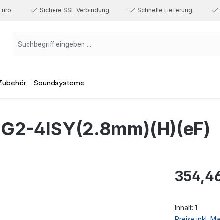
Euro
Sichere SSL Verbindung
Schnelle Lieferung
Zubehör
Soundsysteme
G2-4ISY(2.8mm)(H)(eF)
Regulärer Prei
354,4
Inhalt:
1
Preise inkl. M