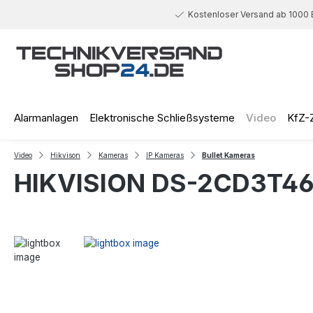
 Hauptinhalt springen
Zur Suche springen
Zur Hauptnavigation springen
Kostenloser Versand ab 1000 
Alarmanlagen
Elektronische Schließsysteme
Video
KfZ-
Video
Hikvison
Kameras
IP Kameras
Bullet Kameras
HIKVISION DS-2CD3T46