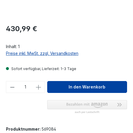
Regulärer Preis:
430,99 €
Inhalt:
1
Preise inkl. MwSt. zzgl. Versandkosten
Sofort verfügbar, Lieferzeit: 1-3 Tage
Produkt Anzahl: Gib den gewünschten We
In den Warenkorb
Produktnummer:
569084