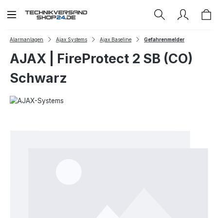
Zum Hauptinhalt springen
Alarmanlagen
Ajax Systems
Ajax Baseline
Gefahrenmelder
AJAX | FireProtect 2 SB (CO)
Schwarz