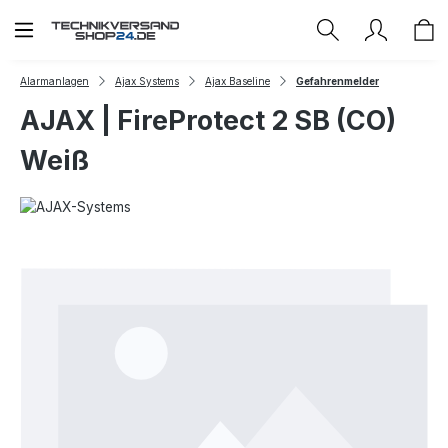
Zum Hauptinhalt springen
Alarmanlagen
Ajax Systems
Ajax Baseline
Gefahrenmelder
AJAX | FireProtect 2 SB (CO)
Weiß