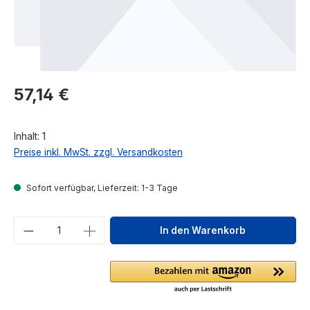
Regulärer Preis:
57,14 €
Inhalt:
1
Preise inkl. MwSt. zzgl. Versandkosten
Sofort verfügbar, Lieferzeit: 1-3 Tage
Produkt Anzahl: Gib den gewünschten We
In den Warenkorb