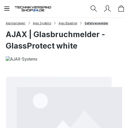
Zum Hauptinhalt springen
Alarmanlagen
Ajax Systems
Ajax Baseline
Gefahrenmelder
AJAX | Glasbruchmelder -
GlassProtect white