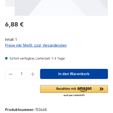
Regulärer Preis:
6,88 €
Inhalt:
1
Preise inkl. MwSt. zzgl. Versandkosten
Sofort verfügbar, Lieferzeit: 1-3 Tage
Produkt Anzahl: Gib den gewünschten We
In den Warenkorb
Produktnummer:
153468