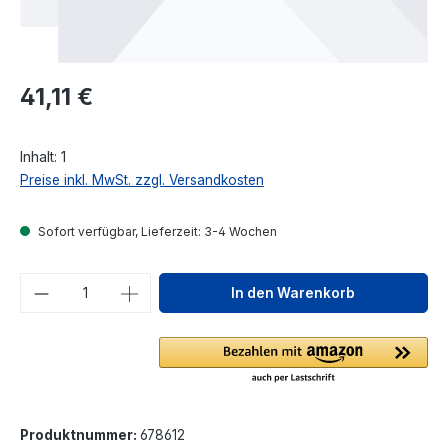
Regulärer Preis:
41,11 €
Inhalt:
1
Preise inkl. MwSt. zzgl. Versandkosten
Sofort verfügbar, Lieferzeit: 3-4 Wochen
Produkt Anzahl: Gib den gewünschten We
In den Warenkorb
Produktnummer:
678612