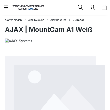
Zum Hauptinhalt springen
Alarmanlagen
Ajax Systems
Ajax Baseline
Zubehör
AJAX | MountCam A1 Weiß