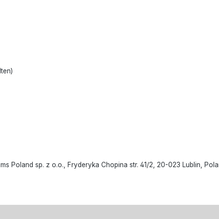
lten)
oland sp. z o.o., Fryderyka Chopina str. 41/2, 20-023 Lublin, Polan