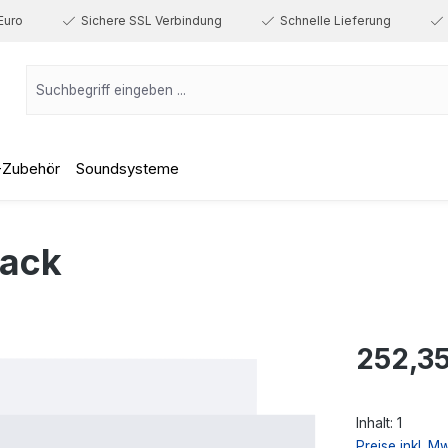
Euro
Sichere SSL Verbindung
Schnelle Lieferung
-Zubehör
Soundsysteme
lack
Regulärer Prei
252,35
Inhalt:
1
Preise inkl. M