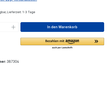
bar, Lieferzeit: 1-3 Tage
 Anzahl: Gib den gewünschten Wert ein 
In den Warenkorb
mer:
387304