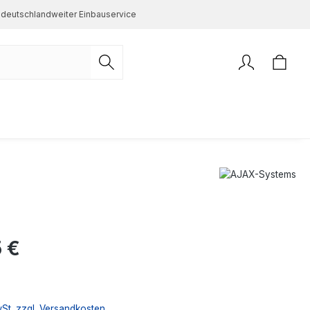
deutschlandweiter Einbauservice
s:
 €
wSt. zzgl. Versandkosten