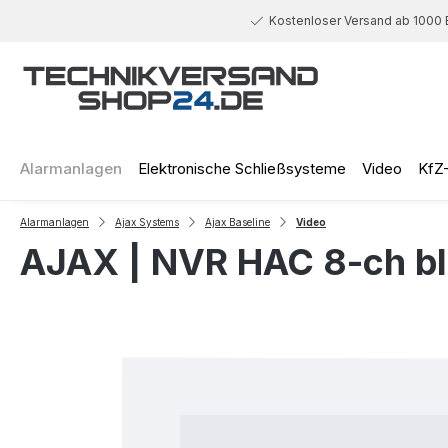
 Hauptinhalt springen
Zur Suche springen
Zur Hauptnavigation springen
Kostenloser Versand ab 1000 
Alarmanlagen
Elektronische Schließsysteme
Video
KfZ
Alarmanlagen
Ajax Systems
Ajax Baseline
Video
AJAX | NVR HAC 8-ch b