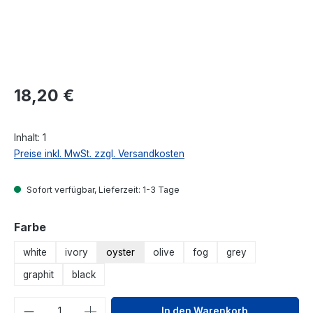
Regulärer Preis:
18,20 €
Inhalt:
1
Preise inkl. MwSt. zzgl. Versandkosten
Sofort verfügbar, Lieferzeit: 1-3 Tage
auswählen
Farbe
white
ivory
oyster
olive
fog
grey
graphit
black
Produkt Anzahl: Gib den gewünschten We
In den Warenkorb