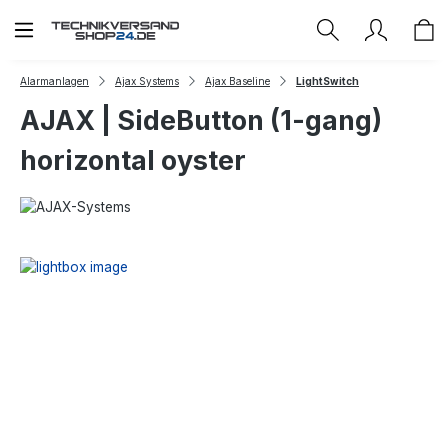
Zum Hauptinhalt springen
Alarmanlagen
Ajax Systems
Ajax Baseline
LightSwitch
AJAX | SideButton (1-gang)
horizontal oyster