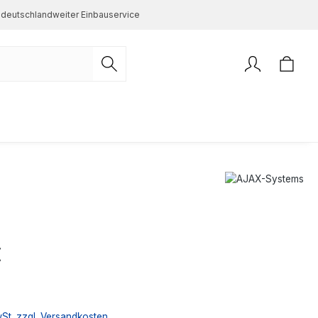
deutschlandweiter Einbauservice
s:
€
wSt. zzgl. Versandkosten