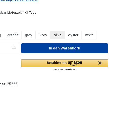
bar, Lieferzeit: 1-3 Tage
ählen
g
graphit
grey
ivory
olive
oyster
white
 Anzahl: Gib den gewünschten Wert ein 
In den Warenkorb
mer:
252221