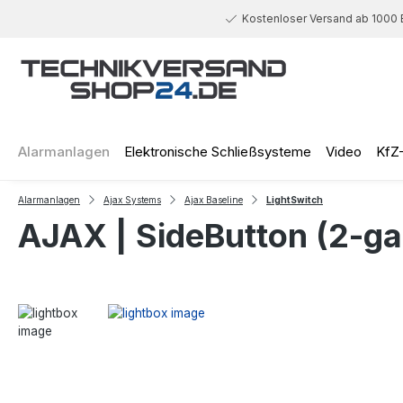
 Hauptinhalt springen
Zur Suche springen
Zur Hauptnavigation springen
Kostenloser Versand ab 1000 
Alarmanlagen
Elektronische Schließsysteme
Video
KfZ
Alarmanlagen
Ajax Systems
Ajax Baseline
LightSwitch
AJAX | SideButton (2-gan