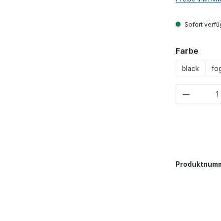
Sofort verfüg
ausw
Farbe
black
fo
Produkt
Produktnum