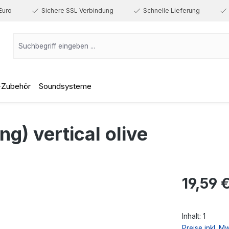
Euro
Sichere SSL Verbindung
Schnelle Lieferung
-Zubehör
Soundsysteme
g) vertical olive
Regulärer Prei
19,59 
Inhalt:
1
Preise inkl. M