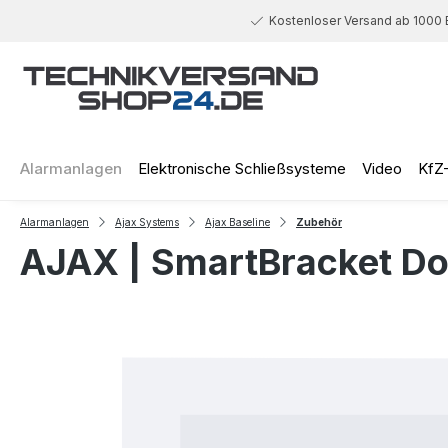
 Hauptinhalt springen
Zur Suche springen
Zur Hauptnavigation springen
Kostenloser Versand ab 1000 
Alarmanlagen
Elektronische Schließsysteme
Video
KfZ
Alarmanlagen
Ajax Systems
Ajax Baseline
Zubehör
AJAX | SmartBracket Do