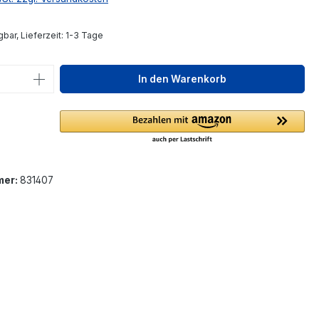
bar, Lieferzeit: 1-3 Tage
 Anzahl: Gib den gewünschten Wert ein 
In den Warenkorb
mer:
831407