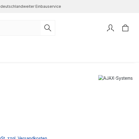
deutschlandweiter Einbauservice
s:
wSt. zzgl. Versandkosten