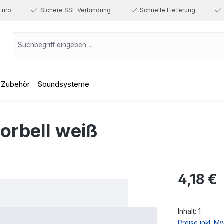
Euro
Sichere SSL Verbindung
Schnelle Lieferung
-Zubehör
Soundsysteme
orbell weiß
Regulärer Prei
4,18 €
Inhalt:
1
Preise inkl. M