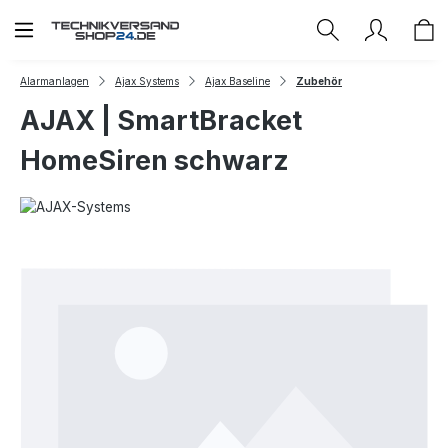
Zum Hauptinhalt springen
Alarmanlagen
Ajax Systems
Ajax Baseline
Zubehör
AJAX | SmartBracket
HomeSiren schwarz