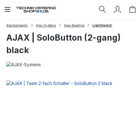
Zum Hauptinhalt springen
Alarmanlagen
Ajax Systems
Ajax Baseline
LightSwitch
AJAX | SoloButton (2-gang)
black