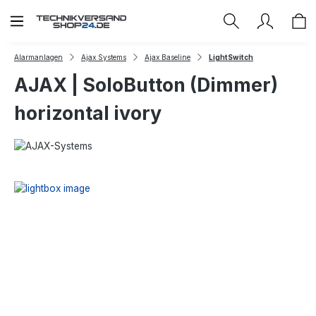
Zum Hauptinhalt springen
Alarmanlagen
Ajax Systems
Ajax Baseline
LightSwitch
AJAX | SoloButton (Dimmer)
horizontal ivory