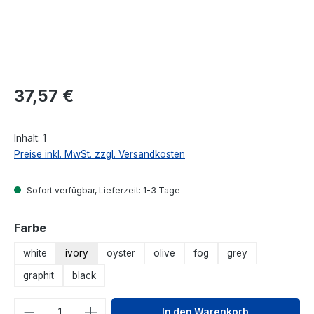
Regulärer Preis:
37,57 €
Inhalt:
1
Preise inkl. MwSt. zzgl. Versandkosten
Sofort verfügbar, Lieferzeit: 1-3 Tage
auswählen
Farbe
white
ivory
oyster
olive
fog
grey
graphit
black
Produkt Anzahl: Gib den gewünschten We
In den Warenkorb