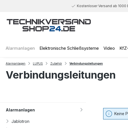
 Hauptinhalt springen
Zur Suche springen
Zur Hauptnavigation springen
Kostenloser Versand ab 1000 
Alarmanlagen
Elektronische Schließsysteme
Video
KfZ
Alarmanlagen
LUPUS
Zubehör
Verbindungsleitungen
Verbindungsleitungen
Alarmanlagen
Keine 
Jablotron