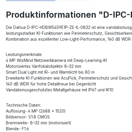
Produktinformationen "D-IP
Die Dahua D-IPC-HDBW5459E1P-ZE-IL-0832 ist eine vandalismusges
leistungsstarker KI-Funktionen wie Perimeterschutz, Gesichtserke
Kombination aus exzellenter Low-Light-Performance, 140 dB WDR und 
Leistungsmerkmale:
4 MP WizMind Netzwerkkamera mit Deep-Learning-KI
Motorisiertes Varifokalobjektiv 8–32 mm
Smart Dual Light mit IR- und Warmlicht bis 80 m
Erweiterte KI-Funktionen wie AcuPick, Perimeterschutz und Gesic
140 dB WDR für hohe Detailtreue bei Gegenlicht
Vandalismusgeschütztes Metallgehäuse mit IP67 und IK10
Technische Daten:
Auflösung- 4 MP (2688 × 1520)
Bildsensor- 1/1.8 CMOS
Brennweite- 8–32 mm (motorisiert)
Blende- F1.6