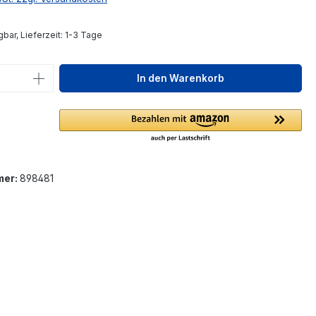
bar, Lieferzeit: 1-3 Tage
 Anzahl: Gib den gewünschten Wert ein 
In den Warenkorb
mer:
898481