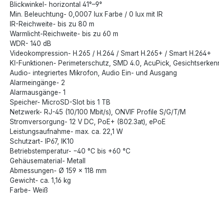
Blickwinkel- horizontal 41°–9°
Min. Beleuchtung- 0,0007 lux Farbe / 0 lux mit IR
IR-Reichweite- bis zu 80 m
Warmlicht-Reichweite- bis zu 60 m
WDR- 140 dB
Videokompression- H.265 / H.264 / Smart H.265+ / Smart H.264+
KI-Funktionen- Perimeterschutz, SMD 4.0, AcuPick, Gesichtserke
Audio- integriertes Mikrofon, Audio Ein- und Ausgang
Alarmeingänge- 2
Alarmausgänge- 1
Speicher- MicroSD-Slot bis 1 TB
Netzwerk- RJ-45 (10/100 Mbit/s), ONVIF Profile S/G/T/M
Stromversorgung- 12 V DC, PoE+ (802.3at), ePoE
Leistungsaufnahme- max. ca. 22,1 W
Schutzart- IP67, IK10
Betriebstemperatur- −40 °C bis +60 °C
Gehäusematerial- Metall
Abmessungen- Ø 159 × 118 mm
Gewicht- ca. 1,16 kg
Farbe- Weiß