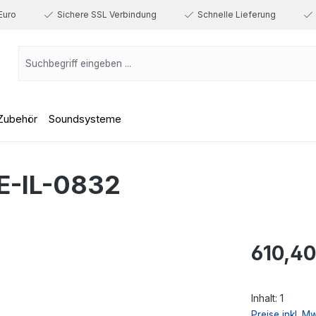
Euro
Sichere SSL Verbindung
Schnelle Lieferung
Zubehör
Soundsysteme
-IL-0832
Regulärer Prei
610,40
Inhalt:
1
Preise inkl. M