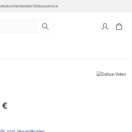
deutschlandweiter Einbauservice
s:
 €
wSt. zzgl. Versandkosten