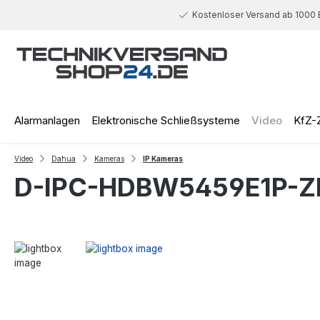
 Hauptinhalt springen
Zur Suche springen
Zur Hauptnavigation springen
Kostenloser Versand ab 1000 
Alarmanlagen
Elektronische Schließsysteme
Video
KfZ-
Video
Dahua
Kameras
IP Kameras
D-IPC-HDBW5459E1P-ZE