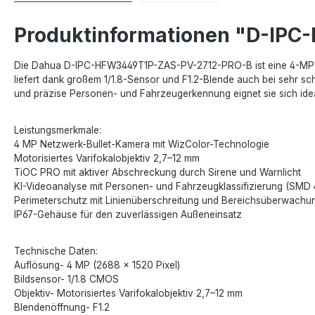
Produktinformationen "D-IP
Die Dahua D-IPC-HFW3449T1P-ZAS-PV-2712-PRO-B ist eine 4-MP Ne
liefert dank großem 1/1.8-Sensor und F1.2-Blende auch bei sehr schle
und präzise Personen- und Fahrzeugerkennung eignet sie sich ideal
Leistungsmerkmale:
4 MP Netzwerk-Bullet-Kamera mit WizColor-Technologie
Motorisiertes Varifokalobjektiv 2,7–12 mm
TiOC PRO mit aktiver Abschreckung durch Sirene und Warnlicht
KI-Videoanalyse mit Personen- und Fahrzeugklassifizierung (SMD 
Perimeterschutz mit Linienüberschreitung und Bereichsüberwachu
IP67-Gehäuse für den zuverlässigen Außeneinsatz
Technische Daten:
Auflösung- 4 MP (2688 × 1520 Pixel)
Bildsensor- 1/1.8 CMOS
Objektiv- Motorisiertes Varifokalobjektiv 2,7–12 mm
Blendenöffnung- F1.2