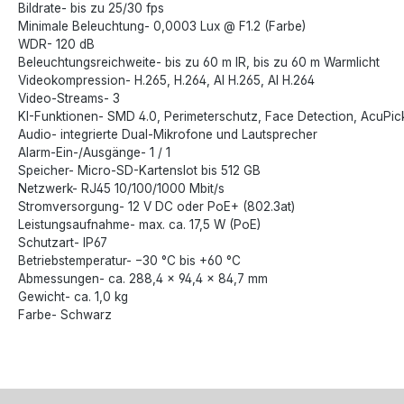
Bildrate- bis zu 25/30 fps
Minimale Beleuchtung- 0,0003 Lux @ F1.2 (Farbe)
WDR- 120 dB
Beleuchtungsreichweite- bis zu 60 m IR, bis zu 60 m Warmlicht
Videokompression- H.265, H.264, AI H.265, AI H.264
Video-Streams- 3
KI-Funktionen- SMD 4.0, Perimeterschutz, Face Detection, AcuPic
Audio- integrierte Dual-Mikrofone und Lautsprecher
Alarm-Ein-/Ausgänge- 1 / 1
Speicher- Micro-SD-Kartenslot bis 512 GB
Netzwerk- RJ45 10/100/1000 Mbit/s
Stromversorgung- 12 V DC oder PoE+ (802.3at)
Leistungsaufnahme- max. ca. 17,5 W (PoE)
Schutzart- IP67
Betriebstemperatur- −30 °C bis +60 °C
Abmessungen- ca. 288,4 × 94,4 × 84,7 mm
Gewicht- ca. 1,0 kg
Farbe- Schwarz