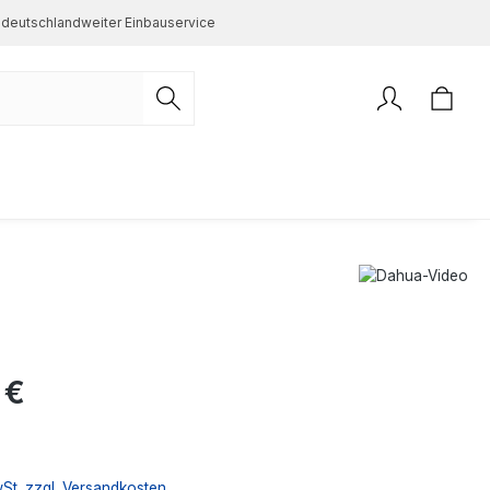
deutschlandweiter Einbauservice
s:
 €
wSt. zzgl. Versandkosten