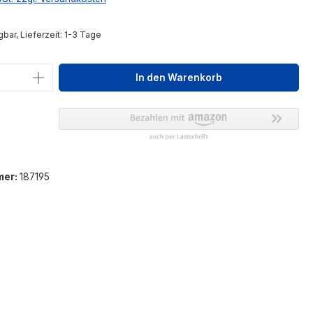
bar, Lieferzeit: 1-3 Tage
 Anzahl: Gib den gewünschten Wert ein 
In den Warenkorb
mer:
187195