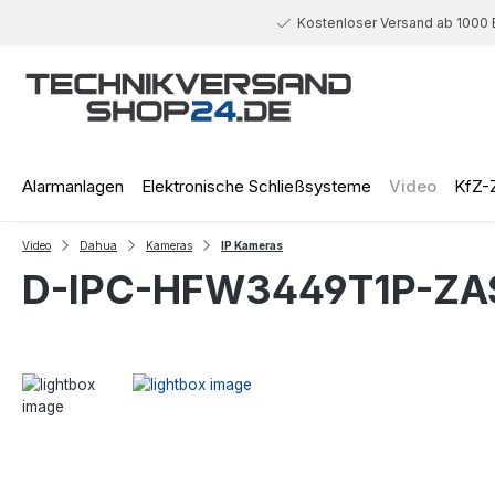
 Hauptinhalt springen
Zur Suche springen
Zur Hauptnavigation springen
Kostenloser Versand ab 1000 
Alarmanlagen
Elektronische Schließsysteme
Video
KfZ-
Video
Dahua
Kameras
IP Kameras
D-IPC-HFW3449T1P-ZA