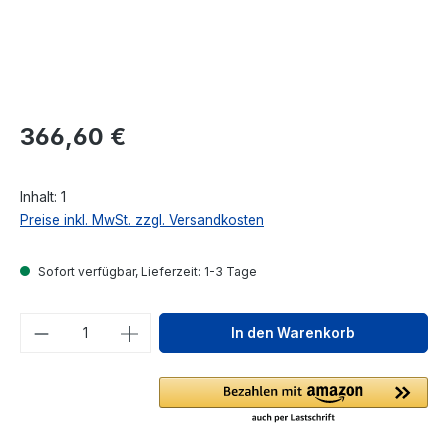
Regulärer Preis:
366,60 €
Inhalt:
1
Preise inkl. MwSt. zzgl. Versandkosten
Sofort verfügbar, Lieferzeit: 1-3 Tage
Produkt Anzahl: Gib den gewünschten We
In den Warenkorb