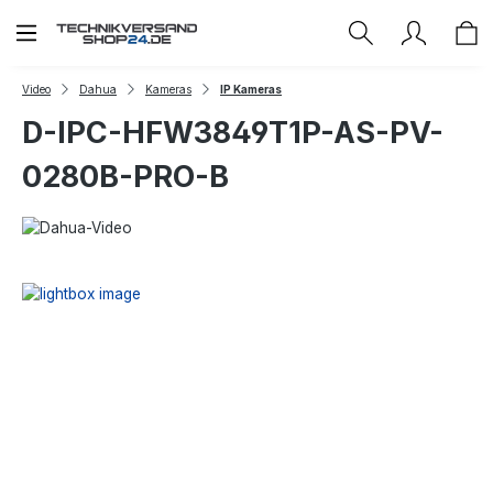
Zum Hauptinhalt springen
Video
Dahua
Kameras
IP Kameras
D-IPC-HFW3849T1P-AS-PV-
0280B-PRO-B