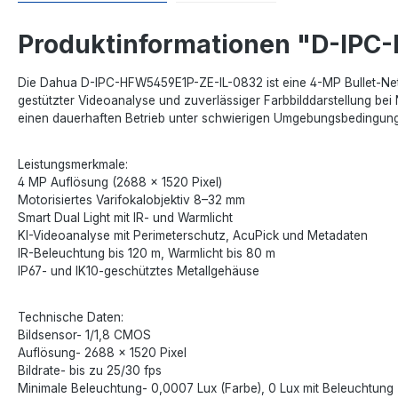
Produktinformationen "D-IPC
Die Dahua D-IPC-HFW5459E1P-ZE-IL-0832 ist eine 4-MP Bullet-Netzw
gestützter Videoanalyse und zuverlässiger Farbbilddarstellung bei
einen dauerhaften Betrieb unter schwierigen Umgebungsbedingun
Leistungsmerkmale:
4 MP Auflösung (2688 × 1520 Pixel)
Motorisiertes Varifokalobjektiv 8–32 mm
Smart Dual Light mit IR- und Warmlicht
KI-Videoanalyse mit Perimeterschutz, AcuPick und Metadaten
IR-Beleuchtung bis 120 m, Warmlicht bis 80 m
IP67- und IK10-geschütztes Metallgehäuse
Technische Daten:
Bildsensor- 1/1,8 CMOS
Auflösung- 2688 × 1520 Pixel
Bildrate- bis zu 25/30 fps
Minimale Beleuchtung- 0,0007 Lux (Farbe), 0 Lux mit Beleuchtung