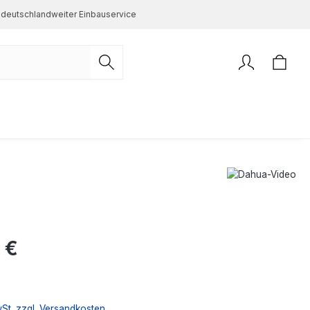
deutschlandweiter Einbauservice
s:
 €
wSt. zzgl. Versandkosten