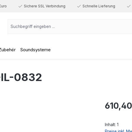
Euro
Sichere SSL Verbindung
Schnelle Lieferung
Zubehör
Soundsysteme
IL-0832
Regulärer Prei
610,40
Inhalt:
1
Preise inkl. M