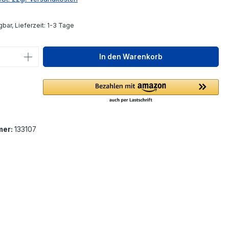
bar, Lieferzeit: 1-3 Tage
 Anzahl: Gib den gewünschten Wert ein 
In den Warenkorb
mer:
133107