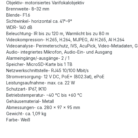
Objektiv- motorisiertes Varifokalobjektiv
Brennweite- 8–32 mm
Blende- F1.6
Sichtwinkel- horizontal ca. 41°–9°
WDR- 140 dB
Beleuchtung- IR bis zu 120 m, Warmlicht bis zu 80 m
Videokompression- H.265, H.264, MJPEG, AI H.265, AI H.264
Videoanalyse- Perimeterschutz, IVS, AcuPick, Video-Metadaten, 
Audio- integriertes Mikrofon, Audio-Ein- und Ausgang
Alarmeingänge/-ausgänge- 2 / 1
Speicher- MicroSD-Karte bis 1 TB
Netzwerkschnittstelle- RJ45 10/100 Mbit/s
Stromversorgung- 12 V DC, PoE+ (802.3at), ePoE
Leistungsaufnahme- max. ca. 22 W
Schutzart- IP67, IK10
Betriebstemperatur- −40 °C bis +60 °C
Gehäusematerial- Metall
Abmessungen- ca. 280 × 97 × 95 mm
Gewicht- ca. 1,09 kg
Farbe- Weiß