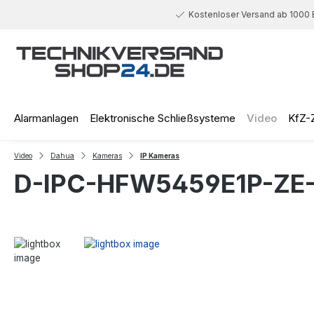
 Hauptinhalt springen
Zur Suche springen
Zur Hauptnavigation springen
Kostenloser Versand ab 1000 
Alarmanlagen
Elektronische Schließsysteme
Video
KfZ-
Video
Dahua
Kameras
IP Kameras
D-IPC-HFW5459E1P-ZE-