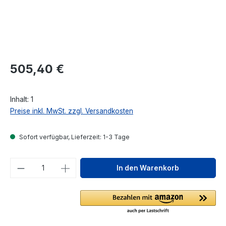
Regulärer Preis:
505,40 €
Inhalt:
1
Preise inkl. MwSt. zzgl. Versandkosten
Sofort verfügbar, Lieferzeit: 1-3 Tage
Produkt Anzahl: Gib den gewünschten We
In den Warenkorb