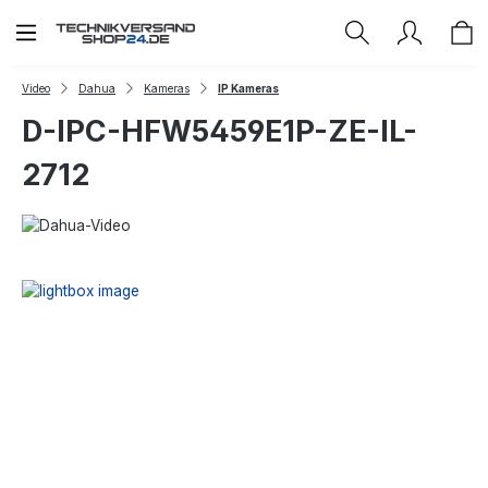
Zum Hauptinhalt springen
Video
Dahua
Kameras
IP Kameras
D-IPC-HFW5459E1P-ZE-IL-
2712