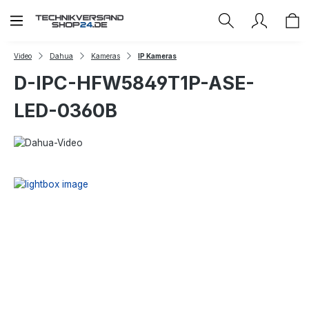
Zum Hauptinhalt springen
Video
Dahua
Kameras
IP Kameras
D-IPC-HFW5849T1P-ASE-
LED-0360B