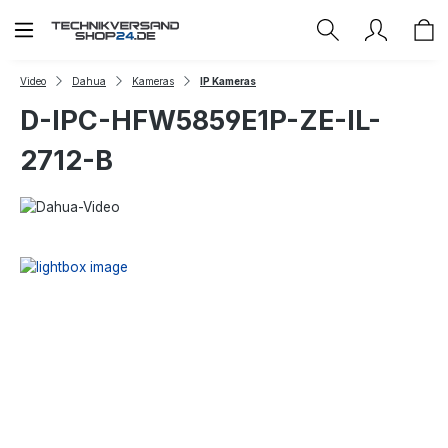
Zum Hauptinhalt springen
Video
Dahua
Kameras
IP Kameras
D-IPC-HFW5859E1P-ZE-IL-
2712-B