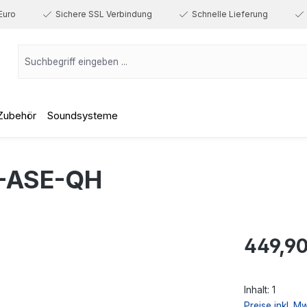
Euro
Sichere SSL Verbindung
Schnelle Lieferung
Zubehör
Soundsysteme
-ASE-QH
Regulärer Prei
449,90
Inhalt:
1
Preise inkl. M