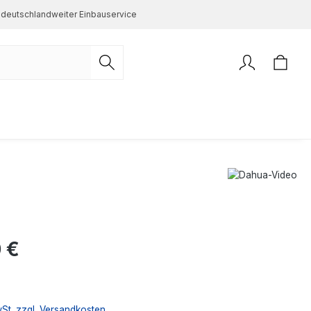
deutschlandweiter Einbauservice
s:
 €
wSt. zzgl. Versandkosten