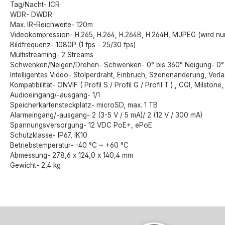
Tag/Nacht- ICR
WDR- DWDR
Max. IR-Reichweite- 120m
Videokompression- H.265, H.264, H.264B, H.264H, MJPEG (wird nur
Bildfrequenz- 1080P (1 fps - 25/30 fps)
Multistreaming- 2 Streams
Schwenken/Neigen/Drehen- Schwenken- 0° bis 360° Neigung- 0° b
Intelligentes Video- Stolperdraht, Einbruch, Szenenänderung, V
Kompatibilität- ONVIF ( Profil S / Profil G / Profil T ) , CGI, Milston
Audioeingang/-ausgang- 1/1
Speicherkartensteckplatz- microSD, max. 1 TB
Alarmeingang/-ausgang- 2 (3-5 V / 5 mA)/ 2 (12 V / 300 mA)
Spannungsversorgung- 12 VDC PoE+, ePoE
Schutzklasse- IP67, IK10
Betriebstemperatur- -40 °C ~ +60 °C
Abmessung- 278,6 x 124,0 x 140,4 mm
Gewicht- 2,4 kg