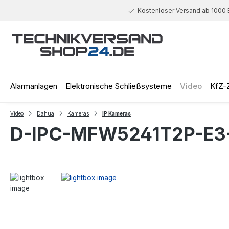
 Hauptinhalt springen
Zur Suche springen
Zur Hauptnavigation springen
Kostenloser Versand ab 1000 
Alarmanlagen
Elektronische Schließsysteme
Video
KfZ-
Video
Dahua
Kameras
IP Kameras
D-IPC-MFW5241T2P-E3