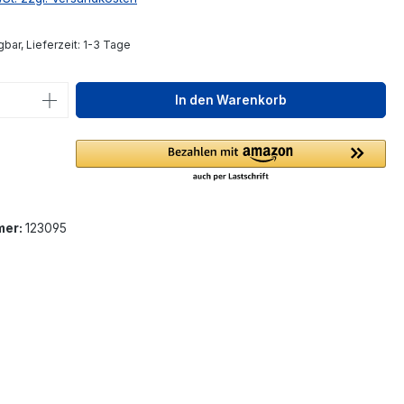
bar, Lieferzeit: 1-3 Tage
 Anzahl: Gib den gewünschten Wert ein 
In den Warenkorb
mer:
123095