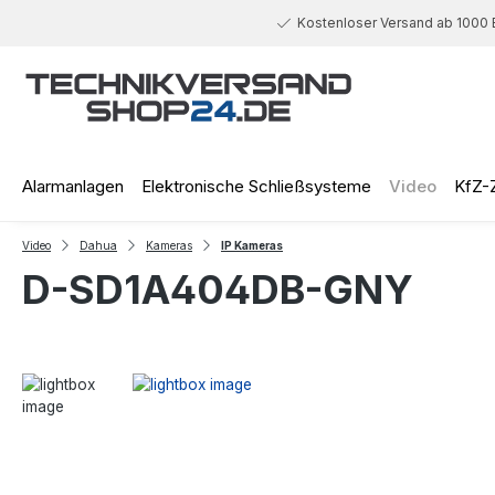
 Hauptinhalt springen
Zur Suche springen
Zur Hauptnavigation springen
Kostenloser Versand ab 1000 
Alarmanlagen
Elektronische Schließsysteme
Video
KfZ-
Video
Dahua
Kameras
IP Kameras
D-SD1A404DB-GNY