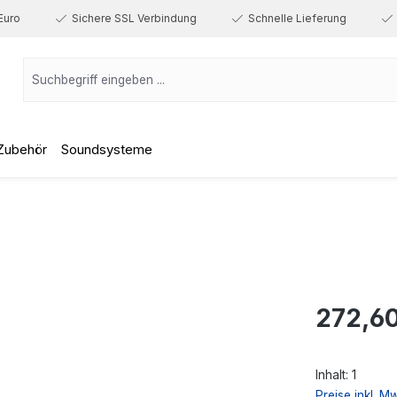
Euro
Sichere SSL Verbindung
Schnelle Lieferung
Zubehör
Soundsysteme
Regulärer Prei
272,60
Inhalt:
1
Preise inkl. M