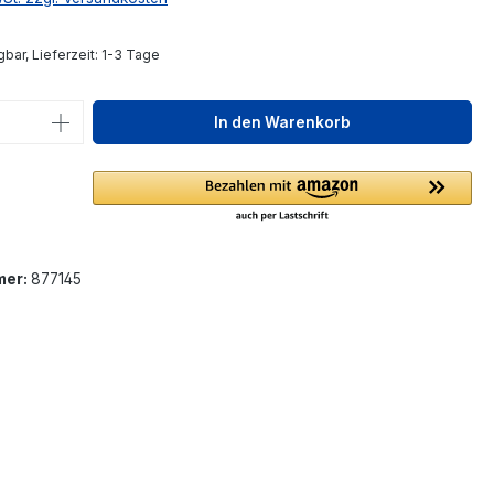
bar, Lieferzeit: 1-3 Tage
 Anzahl: Gib den gewünschten Wert ein 
In den Warenkorb
mer:
877145