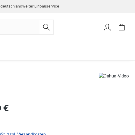
deutschlandweiter Einbauservice
s:
 €
wSt. zzgl. Versandkosten