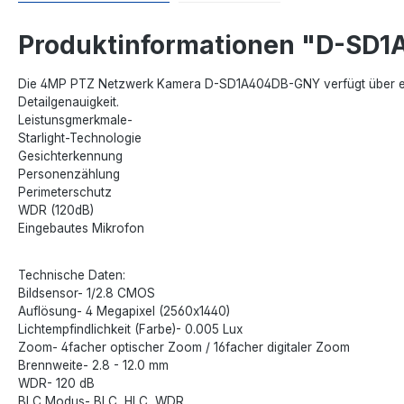
Produktinformationen "D-SD
Die 4MP PTZ Netzwerk Kamera D-SD1A404DB-GNY verfügt über ein
Detailgenauigkeit.
Leistunsgmerkmale-
Starlight-Technologie
Gesichterkennung
Personenzählung
Perimeterschutz
WDR (120dB)
Eingebautes Mikrofon
Technische Daten:
Bildsensor- 1/2.8 CMOS
Auflösung- 4 Megapixel (2560x1440)
Lichtempfindlichkeit (Farbe)- 0.005 Lux
Zoom- 4facher optischer Zoom / 16facher digitaler Zoom
Brennweite- 2.8 - 12.0 mm
WDR- 120 dB
BLC Modus- BLC, HLC, WDR