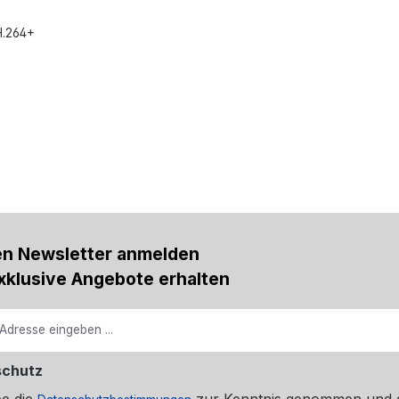
H.264+
en Newsletter anmelden
xklusive Angebote erhalten
schutz
be die
zur Kenntnis genommen und 