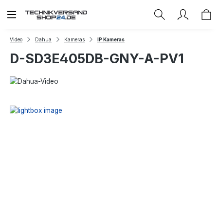
Zum Hauptinhalt springen
Video
Dahua
Kameras
IP Kameras
D-SD3E405DB-GNY-A-PV1