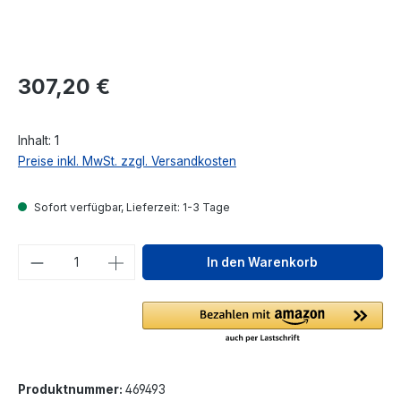
Regulärer Preis:
307,20 €
Inhalt:
1
Preise inkl. MwSt. zzgl. Versandkosten
Sofort verfügbar, Lieferzeit: 1-3 Tage
Produkt Anzahl: Gib den gewünschten We
In den Warenkorb
Produktnummer:
469493