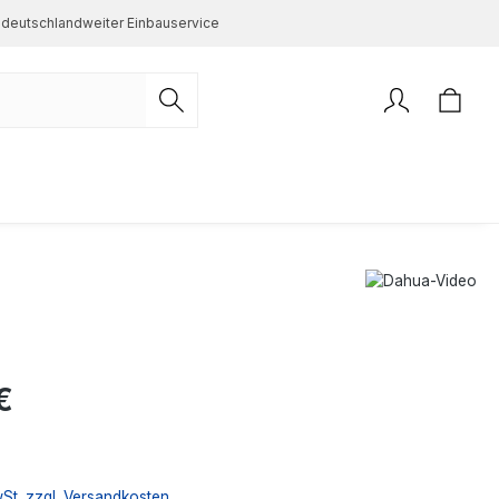
deutschlandweiter Einbauservice
s:
€
wSt. zzgl. Versandkosten