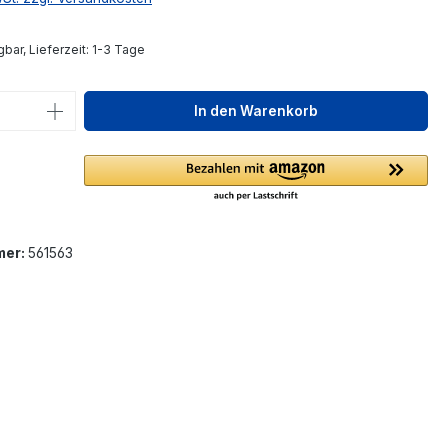
bar, Lieferzeit: 1-3 Tage
 Anzahl: Gib den gewünschten Wert ein 
In den Warenkorb
mer:
561563