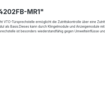
O4202FB-MR1"
TO-Türsprechstelle ermöglicht die Zutrittskontrolle über eine Zutri
l als Basis.Dieses kann durch Klingelmodule und Anzeigemodule mit S
prechstelle ist besonders wiederstandfähig gegen Umwelteinflüsse und