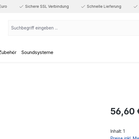
Euro
Sichere SSL Verbindung
Schnelle Lieferung
Zubehör
Soundsysteme
Regulärer Prei
56,60 
Inhalt:
1
Preise inkl. M