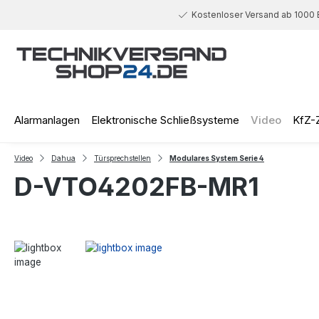
 Hauptinhalt springen
Zur Suche springen
Zur Hauptnavigation springen
Kostenloser Versand ab 1000 
Alarmanlagen
Elektronische Schließsysteme
Video
KfZ-
Video
Dahua
Türsprechstellen
Modulares System Serie 4
D-VTO4202FB-MR1