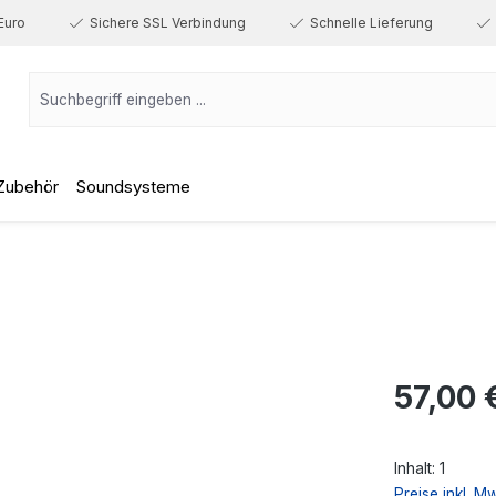
Euro
Sichere SSL Verbindung
Schnelle Lieferung
Zubehör
Soundsysteme
Regulärer Prei
57,00 
Inhalt:
1
Preise inkl. M