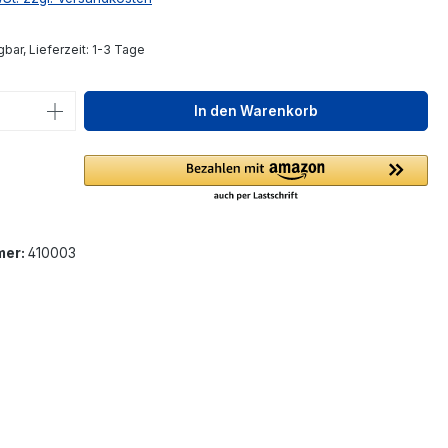
bar, Lieferzeit: 1-3 Tage
 Anzahl: Gib den gewünschten Wert ein 
In den Warenkorb
mer:
410003