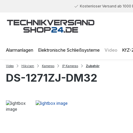
 Hauptinhalt springen
Zur Suche springen
Zur Hauptnavigation springen
Kostenloser Versand ab 1000 
Alarmanlagen
Elektronische Schließsysteme
Video
KfZ-
Video
Hikvison
Kameras
IP Kameras
Zubehör
DS-1271ZJ-DM32