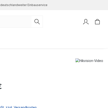
deutschlandweiter Einbauservice
s:
€
wSt. zzgl. Versandkosten