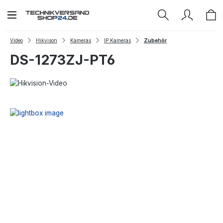
Zum Hauptinhalt springen
Video
Hikvison
Kameras
IP Kameras
Zubehör
DS-1273ZJ-PT6