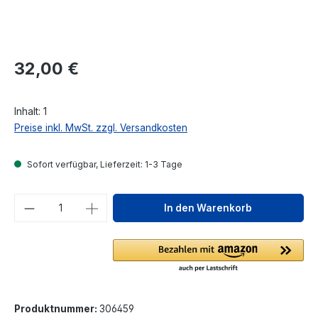
Regulärer Preis:
32,00 €
Inhalt:
1
Preise inkl. MwSt. zzgl. Versandkosten
Sofort verfügbar, Lieferzeit: 1-3 Tage
Produkt Anzahl: Gib den gewünschten We
In den Warenkorb
Produktnummer:
306459