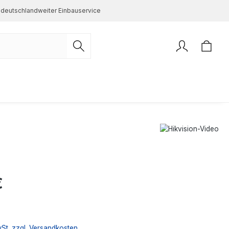
deutschlandweiter Einbauservice
s:
€
wSt. zzgl. Versandkosten