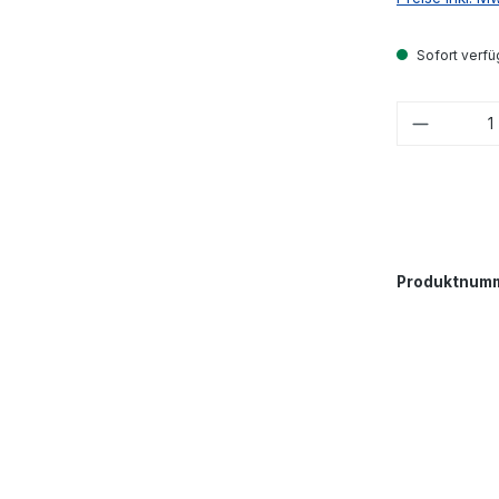
Sofort verfü
Produkt
Produktnum