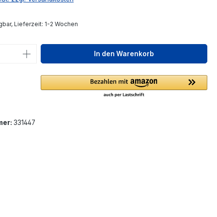
gbar, Lieferzeit: 1-2 Wochen
 Anzahl: Gib den gewünschten Wert ein 
In den Warenkorb
mer:
331447