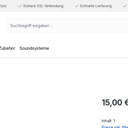
Euro
Sichere SSL Verbindung
Schnelle Lieferung
Zubehör
Soundsysteme
Regulärer Prei
15,00 
Inhalt:
1
Preise inkl. M