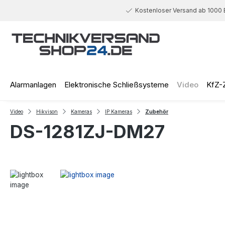
 Hauptinhalt springen
Zur Suche springen
Zur Hauptnavigation springen
Kostenloser Versand ab 1000 
Alarmanlagen
Elektronische Schließsysteme
Video
KfZ-
Video
Hikvison
Kameras
IP Kameras
Zubehör
DS-1281ZJ-DM27