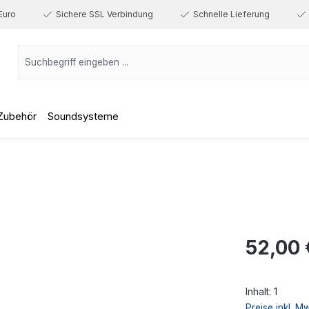
Euro
Sichere SSL Verbindung
Schnelle Lieferung
Zubehör
Soundsysteme
Regulärer Prei
52,00 
Inhalt:
1
Preise inkl. M