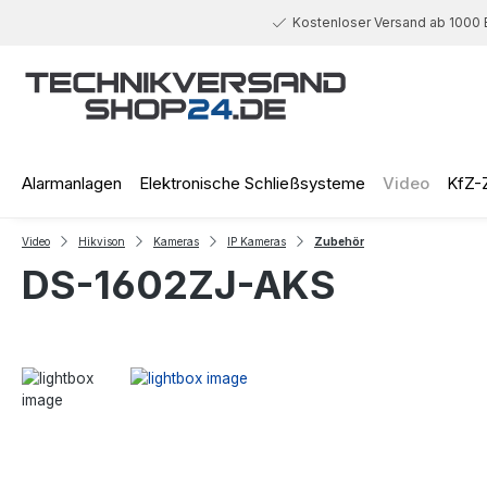
 Hauptinhalt springen
Zur Suche springen
Zur Hauptnavigation springen
Kostenloser Versand ab 1000 
Alarmanlagen
Elektronische Schließsysteme
Video
KfZ-
Video
Hikvison
Kameras
IP Kameras
Zubehör
DS-1602ZJ-AKS