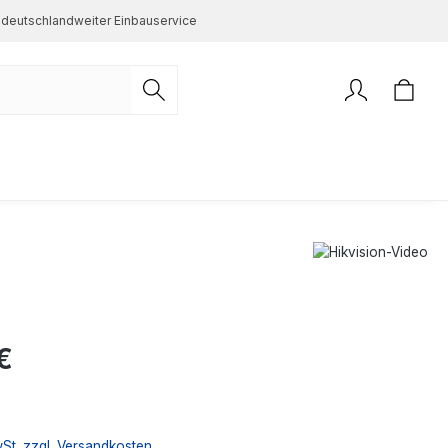
deutschlandweiter Einbauservice
s:
€
wSt. zzgl. Versandkosten