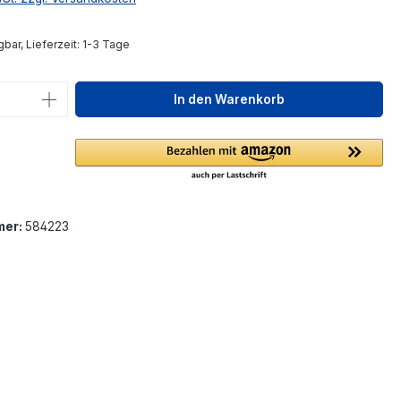
bar, Lieferzeit: 1-3 Tage
 Anzahl: Gib den gewünschten Wert ein 
In den Warenkorb
mer:
584223