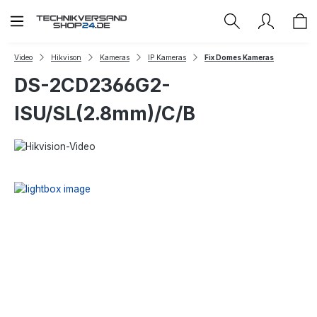
Zum Hauptinhalt springen
Video
Hikvison
Kameras
IP Kameras
Fix Domes Kameras
DS-2CD2366G2-
ISU/SL(2.8mm)/C/B