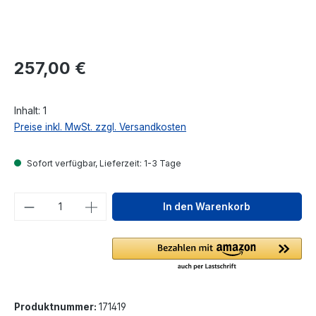
Regulärer Preis:
257,00 €
Inhalt:
1
Preise inkl. MwSt. zzgl. Versandkosten
Sofort verfügbar, Lieferzeit: 1-3 Tage
Produkt Anzahl: Gib den gewünschten We
In den Warenkorb
Produktnummer:
171419