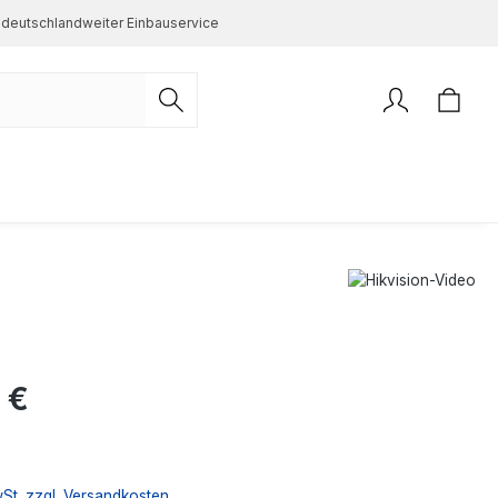
deutschlandweiter Einbauservice
s:
 €
wSt. zzgl. Versandkosten