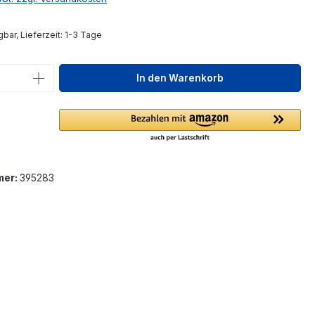
bar, Lieferzeit: 1-3 Tage
 Anzahl: Gib den gewünschten Wert ein 
In den Warenkorb
mer:
395283