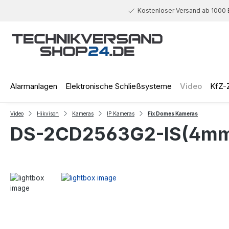
 Hauptinhalt springen
Zur Suche springen
Zur Hauptnavigation springen
Kostenloser Versand ab 1000 
Alarmanlagen
Elektronische Schließsysteme
Video
KfZ-
Video
Hikvison
Kameras
IP Kameras
Fix Domes Kameras
DS-2CD2563G2-IS(4m