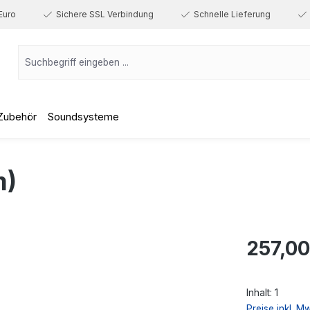
Euro
Sichere SSL Verbindung
Schnelle Lieferung
Zubehör
Soundsysteme
m)
Regulärer Prei
257,00
Inhalt:
1
Preise inkl. M