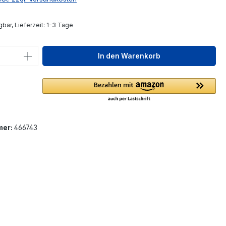
bar, Lieferzeit: 1-3 Tage
 Anzahl: Gib den gewünschten Wert ein 
In den Warenkorb
mer:
466743