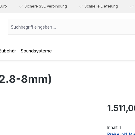
Euro
Sichere SSL Verbindung
Schnelle Lieferung
Zubehör
Soundsysteme
2.8-8mm)
Regulärer Prei
1.511,0
Inhalt:
1
Preise inkl. M