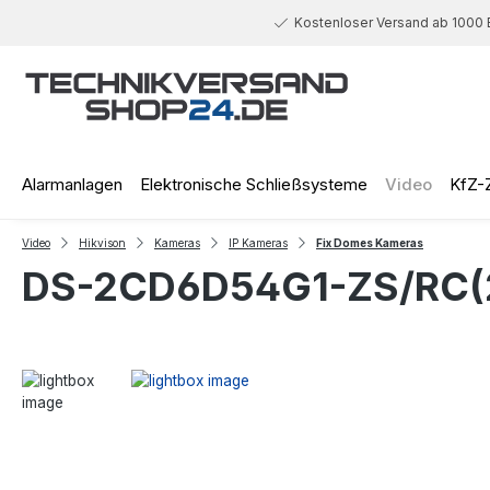
 Hauptinhalt springen
Zur Suche springen
Zur Hauptnavigation springen
Kostenloser Versand ab 1000 
Alarmanlagen
Elektronische Schließsysteme
Video
KfZ-
Video
Hikvison
Kameras
IP Kameras
Fix Domes Kameras
DS-2CD6D54G1-ZS/RC(